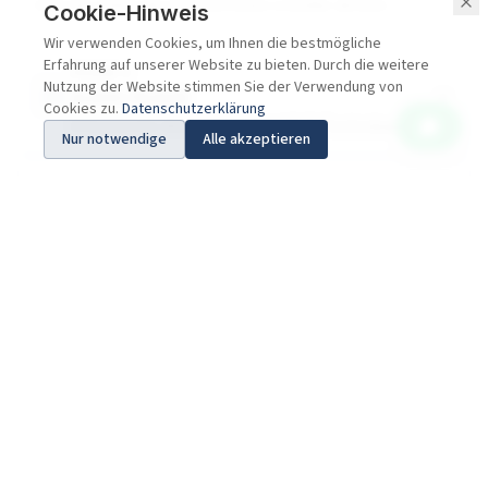
kann das Gehirn die erlernten Daten schneller abrufen.
Cookie-Hinweis
Wir verwenden Cookies, um Ihnen die bestmögliche
Erfahrung auf unserer Website zu bieten. Durch die weitere
PHASE 2
Nutzung der Website stimmen Sie der Verwendung von
AUDIO PHASE
Cookies zu.
Datenschutzerklärung
Entspannte Atmosphäre mit NLP-Techniken
Nur notwendige
Alle akzeptieren
PHASE 3
REFRESHING PHASE
Lerninhalte in den aktiven Wortschatz
übernehmen
Das macht den Unterschied
Muttersprachliche